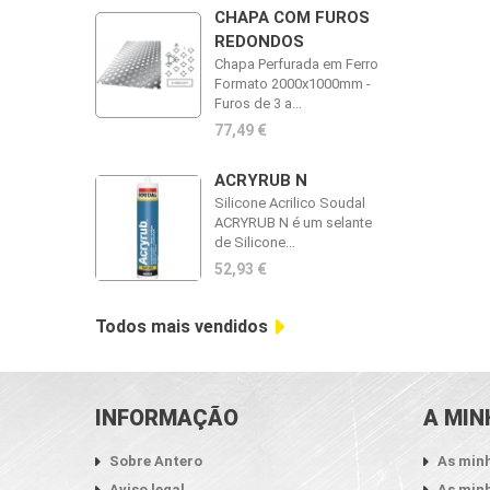
CHAPA COM FUROS
REDONDOS
Chapa Perfurada em Ferro
Formato 2000x1000mm -
Furos de 3 a...
77,49 €
ACRYRUB N
Silicone Acrilico Soudal
ACRYRUB N é um selante
de Silicone...
52,93 €
Todos mais vendidos
INFORMAÇÃO
A MIN
Sobre Antero
As min
Aviso legal
As minh