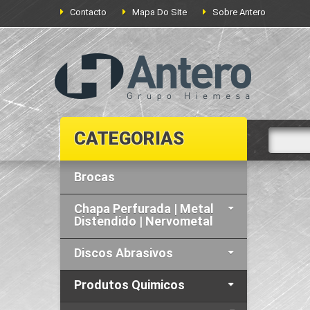
Contacto
Mapa Do Site
Sobre Antero
CATEGORIAS
Brocas
Chapa Perfurada | Metal
Distendido | Nervometal
Discos Abrasivos
Produtos Quimicos