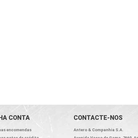
HA CONTA
CONTACTE-NOS
has encomendas
Antero & Companhia S.A.
as notas de crédito
Avenida Vasco de Gama, 7660, A