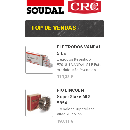
TOP DE VENDAS
ELÉTRODOS VANDAL
5 LE
Elétrodos Revestido
E7018-1 VANDAL 5 LE Este
produto não é vendido...
119,33 €
FIO LINCOLN
SuperGlaze MIG
5356
Fio soldar SuperGlaze
AlMg5 ER 5356
193,11 €