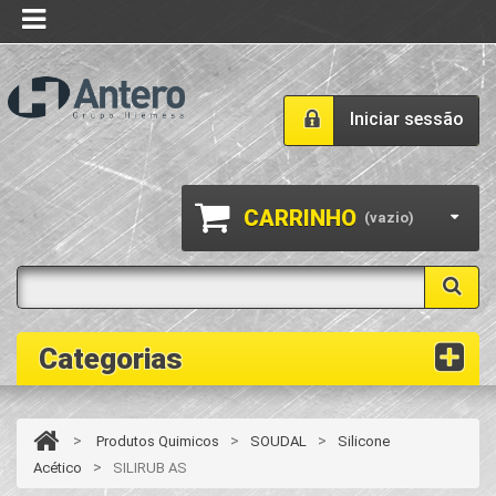
Iniciar sessão
CARRINHO
(vazio)
Categorias
>
>
>
Produtos Quimicos
SOUDAL
Silicone
>
Acético
SILIRUB AS